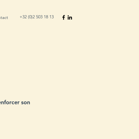
+32 (0)2 503 18 13
tact
enforcer son