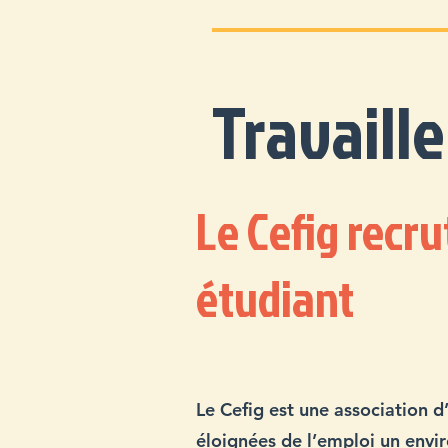
Travaille
Le Cefig recru
étudiant
Le Cefig est une association 
éloignées de l’emploi un env