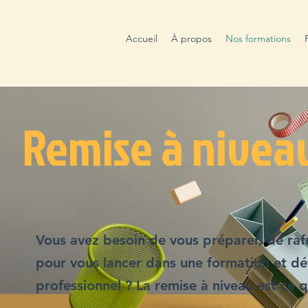
Accueil
À propos
Nos formations
Remise à nivea
Vous avez besoin de vous préparer, de raf
pour vous lancer dans une formation et déf
professionnel ? La remise à niveau est ce qu