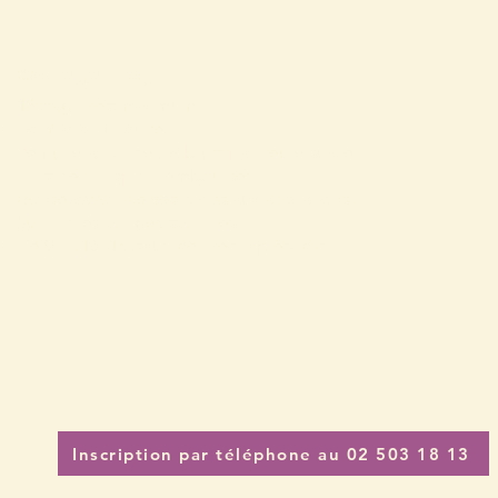
Vos avantages
18 stagiaires maximum
Formation gratuite
Rémunération de 2 € bruts par heure suivie
Frais de transport remboursés
Conservation de vos droits aux allocations
Suivant les congés scolaires
De 9h à 16h15 (sauf mercredi après-midi)
Inscription par téléphone au 02 503 18 13