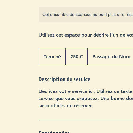
Cet ensemble de séances ne peut plus être rés
Utilisez cet espace pour décrire l'un de vos
250
euros
Terminé
T
250 €
Passage du Nord
e
r
Description du service
m
i
Décrivez votre service ici. Utilisez un tex
n
service que vous proposez. Une bonne descri
é
susceptibles de réserver.
Coordonnées